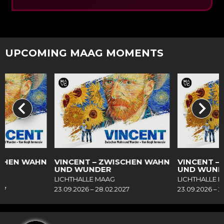
UPCOMING MAAG MOMENTS
SCHEN WAHN
VINCENT – ZWISCHEN WAHN
VINCENT –
UND WUNDER
UND WUND
LICHTHALLE MAAG
LICHTHALLE 
27
23.09.2026 – 28.02.2027
23.09.2026 – 2