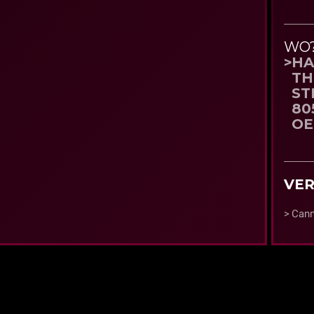
WO
HA
TH
ST
80
OE
VER
Can