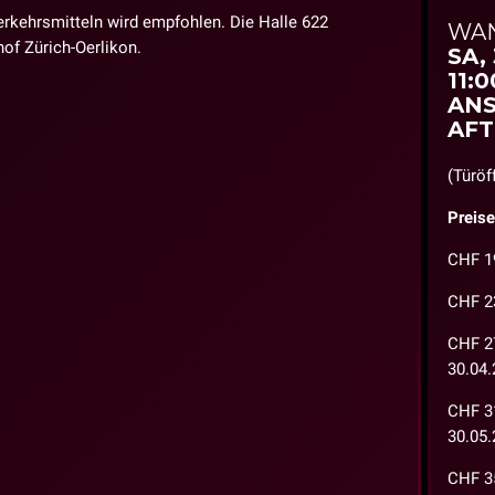
erkehrsmitteln wird empfohlen. Die Halle 622
WA
of Zürich-Oerlikon.
SA,
11:0
ANS
AFT
(Türöf
Preise
CHF 19
CHF 23
CHF 27
30.04.
CHF 31
30.05.
CHF 35