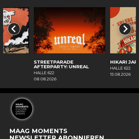
R
STREETPARADE
HIKARI JAP
AFTERPARTY: UNREAL
HALLE 622
HALLE 622
15.08.2026
08.08.2026
MAAG MOMENTS
NEWSLETTER ABONNIEREN