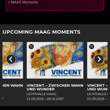
MAAG Moments
UPCOMING MAAG MOMENTS
SCHEN WAHN
VINCENT – ZWISCHEN WAHN
VINCENT –
UND WUNDER
UND WUND
LICHTHALLE MAAG
LICHTHALLE 
27
23.09.2026 – 28.02.2027
23.09.2026 – 2