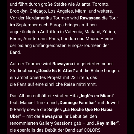
und führt durch große Städte wie Atlanta, Toronto,
Brooklyn, Chicago, Los Angeles, Miami und weitere.
Vor der Nordamerika-Tournee wird
Rawayana
die Tour
im September nach Europa bringen, mit neu
angekündigten Auftritten in Valencia, Mailand, Zürich,
Berlin, Amsterdam, Paris, London und Madrid – eine
der bislang umfangreichsten Europa-Tourneen der
Band.
Auf der Tournee wird
Rawayana
ihr gefeiertes neues
Studioalbum
¿Dónde Es El After?
auf die Bühne bringen,
ein ambitioniertes Projekt mit 23 Titeln, das
die Fans auf eine sinnliche Reise mitnimmt.
Das Album enthält die viralen Hits
„Inglés en Miami“
feat. Manuel Turizo und
„Domingo Familiar“
mit Jowell
& Randy sowie die Singles
„La Noche Que No Había
Uber“
– mit der
Rawayana
ihr Debüt bei den
renommierten Gallery Sessions gab – und
„Reyimiller“
,
die ebenfalls das Debüt der Band auf COLORS