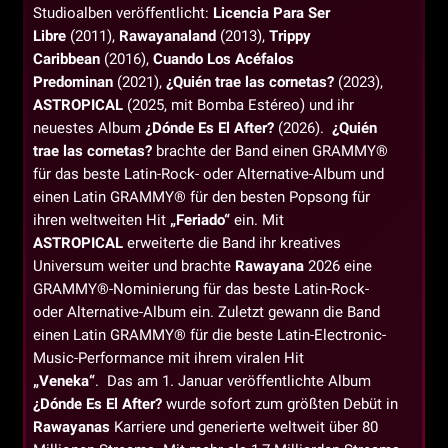
Studioalben veröffentlicht:
Licencia Para Ser
Libre
(2011),
Rawayanaland
(2013),
Trippy
Caribbean
(2016),
Cuando Los Acéfalos
Predominan
(2021),
¿Quién trae las cornetas?
(2023),
ASTROPICAL
(2025, mit Bomba Estéreo) und ihr
neuestes Album
¿Dónde Es El After?
(2026).
¿Quién
trae las cornetas?
brachte der Band einen GRAMMY®
für das beste Latin-Rock- oder Alternative-Album und
einen Latin GRAMMY® für den besten Popsong für
ihren weltweiten Hit
„Feriado“
ein. Mit
ASTROPICAL
erweiterte die Band ihr kreatives
Universum weiter und brachte
Rawayana
2026 eine
GRAMMY®-Nominierung für das beste Latin-Rock-
oder Alternative-Album ein. Zuletzt gewann die Band
einen Latin GRAMMY® für die beste Latin-Electronic-
Music-Performance mit ihrem viralen Hit
„Veneka“
. Das am 1. Januar veröffentlichte Album
¿Dónde Es El After?
wurde sofort zum größten Debüt in
Rawayanas
Karriere und generierte weltweit über 80