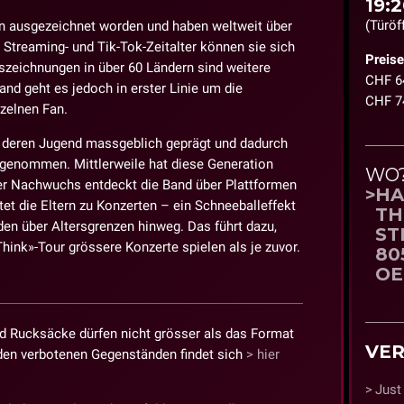
19:2
(Türöf
in ausgezeichnet worden und haben weltweit über
 Streaming- und Tik-Tok-Zeitalter können sie sich
Preise
szeichnungen in über 60 Ländern sind weitere
CHF 64
and geht es jedoch in erster Linie um die
CHF 74
nzelnen Fan.
in deren Jugend massgeblich geprägt und dadurch
ingenommen. Mittlerweile hat diese Generation
WO
 Nachwuchs entdeckt die Band über Plattformen
HA
tet die Eltern zu Konzerten – ein Schneeballeffekt
TH
nden über Altersgrenzen hinweg. Das führt dazu,
ST
Think»-Tour grössere Konzerte spielen als je zuvor.
80
it.
OE
 Rucksäcke dürfen nicht grösser als das Format
VER
t den verbotenen Gegenständen findet sich
hier
Just